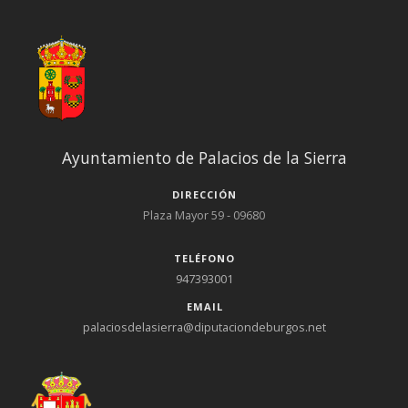
complementarias como vestuarios, duchas, cafetería-
restaurante y una amplia zona verde rodeada de pinos,
merenderos y barbacoas. Las actividades que se suelen
realizar son: aparte de cursos y concursos de natación,
campeonato de balonmano, futbito, fitness, waterpolo, ...
Horario: de 10:00 a 22:00 h.
Ayuntamiento de Palacios de la Sierra
DIRECCIÓN
Plaza Mayor 59 - 09680
TELÉFONO
947393001
EMAIL
palaciosdelasierra@diputaciondeburgos.net