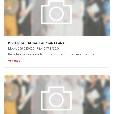
RESIDENCIA TERCERA EDAD "SANTA ANA"
Móvil: 699 085050 - Fijo: 947 343204
Residencia gestionada por la Fundación Tercera Edad de
Palacios de la Sierra. Cuenta con 36 plazas, 15 de ellas para
Ver más
asistidos y 21 para válidos.