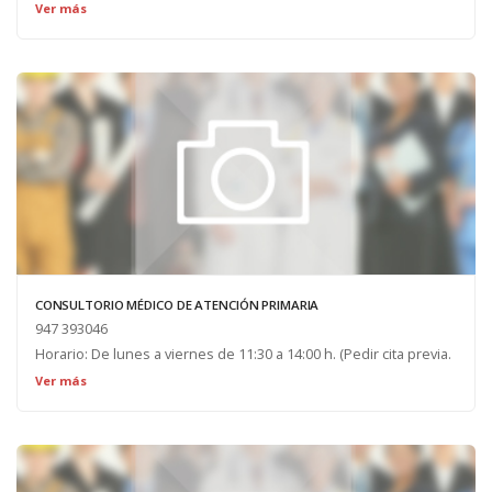
Instrucciones Generales Para enviar un correo de sugerencias
Ver más
e incidencias, se deben incluir los datos del usuario: Nombre y
Apellidos, E-mail, DNI y Teléfono, ademas, si lo considera
necesario, una captura de pantalla
CONSULTORIO MÉDICO DE ATENCIÓN PRIMARIA
947 393046
Horario: De lunes a viernes de 11:30 a 14:00 h. (Pedir cita previa.
Tel: 947 395500)
Ver más