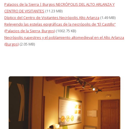
Palacios de la Sierra | Burgos NECRÓPOLIS DEL ALTO ARLANZA Y
CENTRO DE VISITANTES
(11.23 MB)
Díptico del Centro de Visitantes Necrópolis Alto Arlanza
(1.49 MB)
Releyendo las estelas epigráficas de la necrópolis de “El Castillo”
(Palacios de la Sierra, Burgos)
(1002.75 KB)
Necrópolis rupestres y el poblamiento altomedieval en el Alto Arlanza
(Burgos)
(2.05 MB)