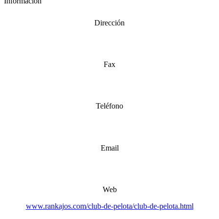
Información
Dirección
Fax
Teléfono
Email
Web
www.rankajos.com/club-de-pelota/club-de-pelota.html