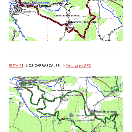
RUTA 41
-
LOS CARRASCALES
-->
Descarga GPX