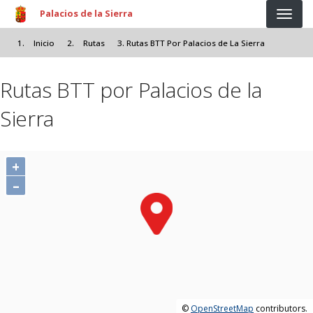
Pasar al contenido principal
Palacios de la Sierra
Inicio
Rutas
Rutas BTT Por Palacios de La Sierra
Rutas BTT por Palacios de la
Sierra
+
–
©
OpenStreetMap
contributors.