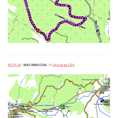
RUTA 39
-
MATARRUCHA
-->
Descarga GPX