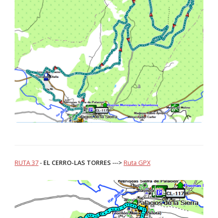
RUTA 37
-
EL CERRO-LAS TORRES
--->
Ruta GPX